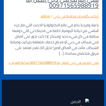
00971565988
كاميرات مراقبة في دبي
/
admin
ومرحبا بكم في عالم التكنولوجيا الحديث اللي صار جزء
ن حياتنا اليومية، خاصة في مدينة دبي اللي دومها
في كل شيء جديد ومبتكر. إذا كنت تدور على أفضل
كات في دبي أو محتاج خدمات متعلقة بتركيب وصيانة
، فأنت في المكان الصح! تخيّل أنك تقدر تعتمد على
تخصص يساعدك […]
 في دبي اتصل بنا 00971565988919
قراءة المزيد »