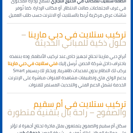
أنظمة ستلايت للمكاتب في الخليج التجاري
تسمح بإدارة المحتوى
في غرف الاجتماعات، صالات الانتظار، أو مكاتب الإدارة. كما نُوفر
شاشات عرض مركزية تُربط بالستلايت أو الانترنت حسب طلب العميل.
تركيب ستلايت في دبي مارينا
–
حلول ذكية للمباني الحديثة
أبراج دبي مارينا تحتاج تجهيز خاص عند تركيب الأنظمة، وده بننفذه
باحتراف داخل شركة الحصن. نُرسل إليك
فني ستلايت في دبي مارينا
يركب لك النظام بدون تمديدات ظاهرية، ويختار لك ريسيفر Smart
يدعم الواي فاي وتطبيقات مشاهدة القنوات مباشرة على الإنترنت.
الخدمة تشمل الدعم الفني والتحديث المستمر للقنوات.
تركيب ستلايت في أم سقيم
والصفوح – راحة بال بتقنية متطورة
سكان أم سقيم والصفوح يتمتعون بفلل فاخرة تحتاج أجهزة لا تؤثر
على جمالية المكان. لذلك نُوفر في شركة الحصن
خدمة تركيب