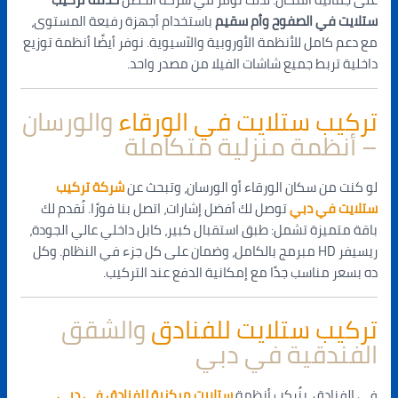
ستلايت في الصفوح وأم سقيم
باستخدام أجهزة رفيعة المستوى،
مع دعم كامل للأنظمة الأوروبية والآسيوية. نوفر أيضًا أنظمة توزيع
داخلية تربط جميع شاشات الفيلا من مصدر واحد.
تركيب ستلايت في الورقاء
والورسان
– أنظمة منزلية متكاملة
لو كنت من سكان الورقاء أو الورسان، وتبحث عن
شركة تركيب
ستلايت في دبي
توصل لك أفضل إشارات، اتصل بنا فورًا. نُقدم لك
باقة متميزة تشمل: طبق استقبال كبير، كابل داخلي عالي الجودة،
ريسيفر HD مبرمج بالكامل، وضمان على كل جزء في النظام. وكل
ده بسعر مناسب جدًا مع إمكانية الدفع عند التركيب.
تركيب ستلايت للفنادق
والشقق
الفندقية في دبي
في الفنادق، بنُركب أنظمة
ستلايت مركزية للفنادق في دبي