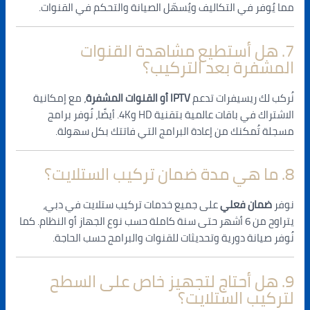
مما يُوفر في التكاليف ويُسهّل الصيانة والتحكم في القنوات.
7. هل أستطيع مشاهدة القنوات
المشفرة بعد التركيب؟
نُركب لك ريسيفرات تدعم
IPTV أو القنوات المشفرة
، مع إمكانية
الاشتراك في باقات عالمية بتقنية HD و4K. أيضًا، نُوفر برامج
مسجلة تُمكنك من إعادة البرامج التي فاتتك بكل سهولة.
8. ما هي مدة ضمان تركيب الستلايت؟
نوفر
ضمان فعلي
على جميع خدمات تركيب ستلايت في دبي،
يتراوح من 6 أشهر حتى سنة كاملة حسب نوع الجهاز أو النظام. كما
نُوفر صيانة دورية وتحديثات للقنوات والبرامج حسب الحاجة.
9. هل أحتاج لتجهيز خاص على السطح
لتركيب الستلايت؟