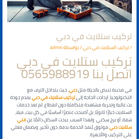
تركيب ستلايت في دبي
/
تركيب الستلايت في دبي
/ بواسطة
admin
تركيب ستلايت في دبي
اتصل بنا 0565988919
في مدينة تنبض بالحياة مثل
دبي
، حيث يتداخل الترف مع
التكنولوجيا، ازدادت الحاجة إلى
تركيب ستلايت في دبي
يقدم جودة
بث عالية وتجربة مشاهدة متكاملة دون انقطاع. لم تعد خدمات
الستلايت خيارًا ثانويًا، بل أصبحت عنصرًا أساسيًا في كل بيت، فيلا،
شقة، أو برج سكني. ولهذا السبب، يبحث السكان دائمًا عن
فني
ستلايت دبي
موثوق يُنفذ الخدمة بدقة، دون تأخير، وبضمان فعلي
على التركيب والأجهزة.