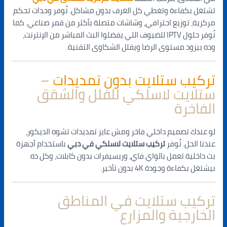
تشتغل بكفاءة وتغطي كل الغرف بدون مشاكل. نُوفر وحدات تحكم
مركزية، توزيع احترافي، وشاشات متصلة بأكثر من قمر صناعي. كما
نُوفر حلول IPTV للضيوف اللي يفضلوا البث المباشر من الإنترنت،
وده بيزود مستوى الرضا ويقلل الشكاوى التقنية.
تركيب ستلايت بدون تمديدات
–
ستلايت لاسلكي للفلل والشقق
الفاخرة
لو عندك تصميم داخلي فاخر ومش عايز تمديدات تشوه الديكور،
عندنا الحل. نُوفر
تركيب ستلايت لاسلكي في دبي
باستخدام أجهزة
بث داخلية تعمل بالواي فاي، وريسيفرات بدون كابلات، وكل ده
بيشتغل بكفاءة وجودة 4K بدون تأخير.
تركيب ستلايت في المناطق
الخارجية والمزارع