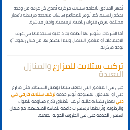
نُجهز الفنادق بأنظمة ستلايت مركزية تُغذي كل غرفة من وحدة
تحكم رئيسية. كما نُوفر للمطاعم شاشات متعددة مرتبطة بأقمار
مختلفة لعرض قنوات رياضية، ترفيهية، وأخبار مباشرة.
أما الشركات، فنُوفر لها أنظمة بث داخلية تستخدمها في غرف
الاجتماعات أو مناطق الانتظار، ويتم التحكم بها من خلال ريموت أو
لوحة مركزية.
تركيب ستلايت للمزارع
والمنازل
البعيدة
حتى في المناطق التي يصعب فيها توصيل الشبكات، مثل مزارع
دبي أو المناطق المفتوحة، نُوفر خدمة
تركيب ستلايت خارجي في
دبي
يعمل بكفاءة عالية. نُركب الأطباق بأذرع مقاومة للهواء
والرطوبة، ونُربطها برسيفرات داعمة للطاقة المنخفضة، مع ضمان
استقرار الخدمة حتى في الظروف الجوية الصعبة.