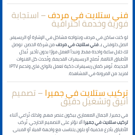
فني ستلايت في مردف
– استجابة
فورية وخدمة احترافية
لو كنت ساكن في مردف وبتواجه مشاكل في الإشارة أو الريسيفر،
اتصل دلوقتي بـ
فني ستلايت في مردف
من شركة الحصن. نوصل
لك خلال ساعة واحدة فقط، ونبدأ العمل فورًا بدون تأخير. نُبدّل
الأطباق التالفة، نُصلح الريسيفرات القديمة، ونُحدث كل القنوات
الجديدة. نُوفر كمان ريسيفرات ذكية تعمل بالواي فاي وتدعم IPTV
لمزيد من المرونة في المشاهدة.
تركيب ستلايت في جميرا
– تصميم
أنيق وتشغيل دقيق
في جميرا، الجمال المعماري بيكون عنصر مهم، ولذلك نُراعي أثناء
تركيب ستلايت في جميرا
ألا نؤثر على التصميم الخارجي. نُركب
الأطباق بأذرع مخفية أو بلون يتناسب مع واجهة الفيلا أو المبنى.