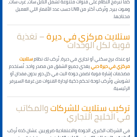
كما نُبرمج النظام على قنوات متنوعة تشمل النايل سات، عرب سات،
وهوت بيرد، ونُركب أكثر من LNB حسب عدد الأقمار اللي العميل
محتاجها.
ستلايت مركزي في ديرة
– تغذية
قوية لكل الوحدات
لو عندك برج سكني أو تجاري في ديرة، نُركب لك نظام
ستلايت
مركزي في ديرة دبي
يغذي جميع الشقق من مصدر واحد. نُستخدم
مضخمات إشارة قوية تضمن جودة البث في كل دور بدون فقدان أو
تشويش، ونُركب لوحة تحكم ذكية لإدارة القنوات من غرفة السيرفر
الرئيسية.
تركيب ستلايت للشركات
والمكاتب
في الخليج التجاري
في الشركات الكبرى، الجودة والاعتمادية ضروريين. عشان كده نُركب