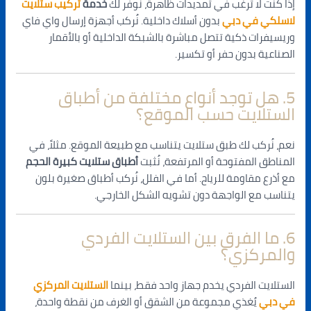
إذا كنت لا ترغب في تمديدات ظاهرة، نوفر لك
خدمة
تركيب ستلايت
لاسلكي في دبي
بدون أسلاك داخلية. نُركب أجهزة إرسال واي فاي
وريسيفرات ذكية تتصل مباشرة بالشبكة الداخلية أو بالأقمار
الصناعية بدون حفر أو تكسير.
5. هل توجد أنواع مختلفة من أطباق
الستلايت حسب الموقع؟
نعم، نُركب لك طبق ستلايت يتناسب مع طبيعة الموقع. مثلاً، في
المناطق المفتوحة أو المرتفعة، نُثبت
أطباق ستلايت كبيرة الحجم
مع أذرع مقاومة للرياح. أما في الفلل، نُركب أطباق صغيرة بلون
يتناسب مع الواجهة دون تشويه الشكل الخارجي.
6. ما الفرق بين الستلايت الفردي
والمركزي؟
الستلايت الفردي يخدم جهاز واحد فقط، بينما
الستلايت المركزي
في دبي
يُغذي مجموعة من الشقق أو الغرف من نقطة واحدة،