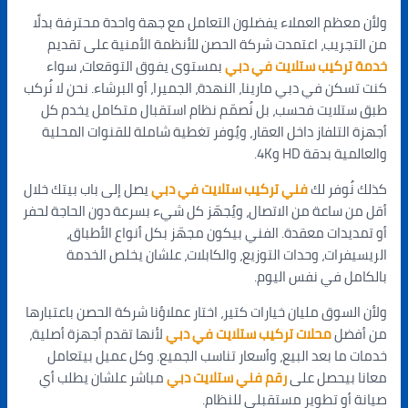
ولأن معظم العملاء يفضلون التعامل مع جهة واحدة محترفة بدلًا
من التجريب، اعتمدت شركة الحصن للأنظمة الأمنية على تقديم
خدمة تركيب ستلايت في دبي
بمستوى يفوق التوقعات، سواء
كنت تسكن في دبي مارينا، النهدة، الجميرا، أو البرشاء. نحن لا نُركب
طبق ستلايت فحسب، بل نُصمّم نظام استقبال متكامل يخدم كل
أجهزة التلفاز داخل العقار، ويُوفر تغطية شاملة للقنوات المحلية
والعالمية بدقة HD و4K.
كذلك نُوفر لك
فني تركيب ستلايت في دبي
يصل إلى باب بيتك خلال
أقل من ساعة من الاتصال، ويُجهّز كل شيء بسرعة دون الحاجة لحفر
أو تمديدات معقدة. الفني بيكون مجهّز بكل أنواع الأطباق،
الريسيفرات، وحدات التوزيع، والكابلات، علشان يخلص الخدمة
بالكامل في نفس اليوم.
ولأن السوق مليان خيارات كتير، اختار عملاؤنا شركة الحصن باعتبارها
من أفضل
محلات تركيب ستلايت في دبي
لأنها تقدم أجهزة أصلية،
خدمات ما بعد البيع، وأسعار تناسب الجميع. وكل عميل بيتعامل
معانا بيحصل على
رقم فني ستلايت دبي
مباشر علشان يطلب أي
صيانة أو تطوير مستقبلي للنظام.