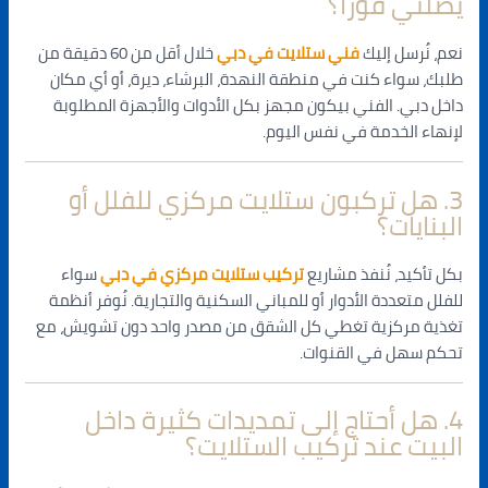
يصلني فورًا؟
نعم، نُرسل إليك
فني ستلايت في دبي
خلال أقل من 60 دقيقة من
طلبك، سواء كنت في منطقة النهدة، البرشاء، ديرة، أو أي مكان
داخل دبي. الفني بيكون مجهز بكل الأدوات والأجهزة المطلوبة
لإنهاء الخدمة في نفس اليوم.
3. هل تركبون ستلايت مركزي للفلل أو
البنايات؟
بكل تأكيد، نُنفذ مشاريع
تركيب ستلايت مركزي في دبي
سواء
للفلل متعددة الأدوار أو للمباني السكنية والتجارية. نُوفر أنظمة
تغذية مركزية تغطي كل الشقق من مصدر واحد دون تشويش، مع
تحكم سهل في القنوات.
4. هل أحتاج إلى تمديدات كثيرة داخل
البيت عند تركيب الستلايت؟