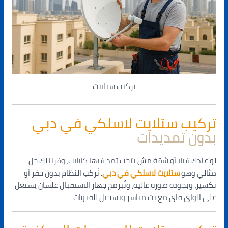
تركيب ستلايت
تركيب ستلايت لاسلكي في دبي
بدون تمديدات
لو عندك فيلا أو شقة مش بتحب تمد فيها كابلات، وفرنا لك حل
مثالي وهو
ستلايت لاسلكي في دبي
. نُركب النظام بدون حفر أو
تكسير، وبجودة صورة عالية، ونُبرمج جهاز الاستقبال علشان يشتغل
على الواي فاي مع بث مباشر وتسجيل للقنوات.