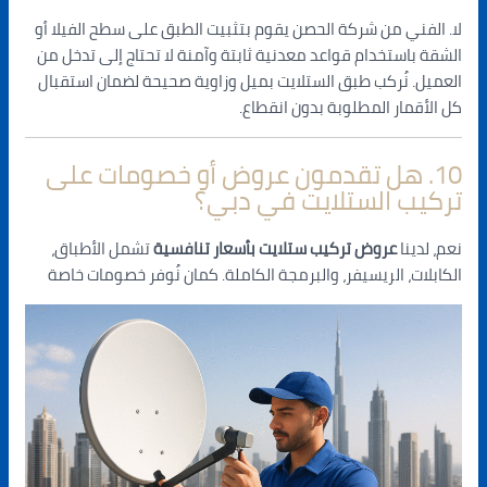
لا. الفني من شركة الحصن يقوم بتثبيت الطبق على سطح الفيلا أو
الشقة باستخدام قواعد معدنية ثابتة وآمنة لا تحتاج إلى تدخل من
العميل. نُركب طبق الستلايت بميل وزاوية صحيحة لضمان استقبال
كل الأقمار المطلوبة بدون انقطاع.
10. هل تقدمون عروض أو خصومات على
تركيب الستلايت في دبي؟
نعم
،
لدينا
عروض
تركيب
ستلايت
بأسعار
تنافسية
تشمل
الأطباق
،
الكابلات
،
الريسيفر
،
والبرمجة
الكاملة
.
كمان
نُوفر
خصومات
خاصة