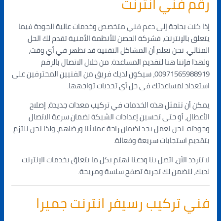
رقم فني انترنت
إذا كنت بحاجة إلى دعم فني متخصص وخدمات عالية الجودة فيما
يتعلق بالإنترنت، فشركة الحصن للأنظمة الأمنية تقدم لك الحل
المثالي. نحن نعلم أن المشاكل التقنية قد تظهر في أي وقت،
ولهذا فإننا هنا لتقديم المساعدة. من خلال الاتصال بالرقم
00971565988919، سيكون لديك فريق من الفنيين المحترفين على
استعداد لمساعدتك في حل أي تحديات تواجهها.
يمكن أن تتمثل هذه الخدمات في تركيب معدات جديدة، إصلاح
الأعطال، أو حتى تحسين إعدادات الشبكة لضمان سرعة الاتصال
وجودته. نحن نعمل بجد لضمان راحة عملائنا ورضاهم، ولذا نحن نلتزم
بتقديم استجابات سريعة وفعالة.
لا تتردد الآن، اتصل بنا ودعنا نهتم بكل ما يتعلق بخدمات الإنترنت
لديك، لنضمن لك تجربة تصفح سلسة ومريحة.
فني تركيب رسيفر انترنت جميرا