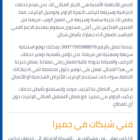
الحصن للأنظمة الأمنية هي الخيار المثالي لك. نحن نقدم خدمات
احترافية وسريعة لتركيب أجهزة الراوتر وتوصيل الإنترنت، مما
يضمن لك تجربة سلسة وسريعة في تصفح الويب. فريقنا من
الفنيين المدرَّبين على أعلى مستوى سيقوم بتقديم الدعم الفني
المناسب لضمان أداء جهازك بأفضل شكل.
عندما تتصل بالرقم 00971565988919، يمكنك توقع استجابة
سريعة ومهنية من فريقنا. نحن نؤمن بأهمية توفير خدمات
التركيب والصيانة بجودة عالية لضمان رضى عملائنا. بفضل خبرتنا
في هذا المجال، نعمل على توفير حلول مخصصة تلبي احتياجاتك
الخاصة، سواء كنت تستخدم الإنترنت للأغراض الشخصية أو للأعمال.
لا تتردد في الاتصال بنا لترتيب موعد ولتستمتع بأفضل خدمات
تركيب الراوتر في جميرا، مع ضمان التشغيل المثالي للإنترنت دون
أي انقطاع.
فني شبكات في جميرا
إذا كنت تعاني من مشكلات في الشبكة أو تحتاج إلى خدمات تركيب