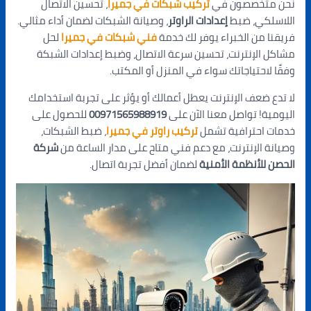
نحن متخصصون في
تركيب شبكات في جميرا
، تحسين الاتصال
اللاسلكي، ضبط
إعدادات الراوتر
، وصيانة الشبكات لضمان أداء مثالي.
فريقنا من الخبراء يوفر لك خدمة
فني شبكات في جميرا
لحل
مشاكل الإنترنت، تحسين سرعة الاتصال، وضبط إعدادات الشبكة
وفقًا لاحتياجاتك سواء في المنزل أو المكتب.
لا تدع ضعف الإنترنت يعطل أعمالك أو يؤثر على تجربة استخدامك
اليومية! تواصل معنا الآن على
00971565988919
للحصول على
خدمات احترافية تشمل
تركيب راوتر في جميرا
، ضبط الشبكات،
وصيانة الإنترنت، مع دعم فني متاح على مدار الساعة من
شركة
الحصن للأنظمة الأمنية
لضمان أفضل تجربة اتصال.