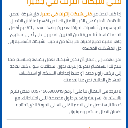
فني شبكات انترنت في جميرا
إذا كنت تبحث عن
فني شبكات إنترنت في جميرا
، فإن شركة الحصن
للأنظمة الأمنية هي الخيار الأمثل لك. نحن نفهم تمامًا أن الاتصال
الجيد هو من أساسيات الحياة العصرية، ولهذا نسعى لتقديم أفضل
الخدمات لعملائنا. فريقنا من الفنيين المدربين على أعلى مستوى
جاهز لتلبية جميع احتياجاتك، بدءًا من تركيب الشبكات الأساسية إلى
حل المشكلات المعقدة.
نحن نهدف إلى ضمان أن تكون شبكتك تعمل بكفاءة وسلاسة، مما
يتيح لك الاستمتاع بتجربة إنترنت بدون انقطاعات. سواء كنت بحاجة
إلى تركيب راوتر جديد، أو ضبط إعدادات الشبكة، أو استكشاف
المشاكل الحالية، نحن هنا لخدمتك.
لا تتردد في الاتصال بنا على الرقم 00971565988919، فنحن نلتزم
بالاستجابة السريعة وتقديم حلول مخصصة تلبي احتياجاتك. مع
خدماتنا، ستحصل على الدعم الفني العالي الجودة الذي تحتاجه
لضمان اتصال مستمر وموثوق.