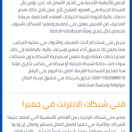
الحصن للأنظمة الأمنية هي الخيار الأفضل لك. نحن نؤمن بأن
الشبكة الجيدة هي العمود الفقري لأي عمل ناجح، لذلك نقدم
خدمات عالية الجودة لتلبية احتياجات العملاء المختلفة. فريقنا
المحترف من الفنيين يعمل على تصميم وتنفيذ الشبكات بأسلوب
مخصص لكل عميل وفقًا لمتطلباته الخاصة.
نحرص على استخدام أحدث التقنيات والأدوات في عملية التركيب،
مما يضمن لك تحقيق أداء متميز وسرعات عالية. بالإضافة إلى ذلك،
نقدم خدمات صيانة دورية تضمن استمرارية الشبكة بدون مشكلات.
سواء كنت بحاجة لشبكة منزلية أو شبكة في مكتب تجاري، فإننا
هنا لتقديم المساعدة اللازمة. اتصل بنا اليوم على الرقم
00971565988919، لنكون شريكك في تحقيق تجربة اتصال
موثوقة وسلسة تستحقها.
فني شبكات الانترنت في جميرا
يعتبر فني شبكات الإنترنت من العناصر الأساسية التي تعتمد عليها
الشركات والأفراد في جميرا لضمان اتصال مستقر وفعال. إن وجود
فني محترف ومؤهل يمكن أن يحدث فرقاً كبيراً في الأداء العام