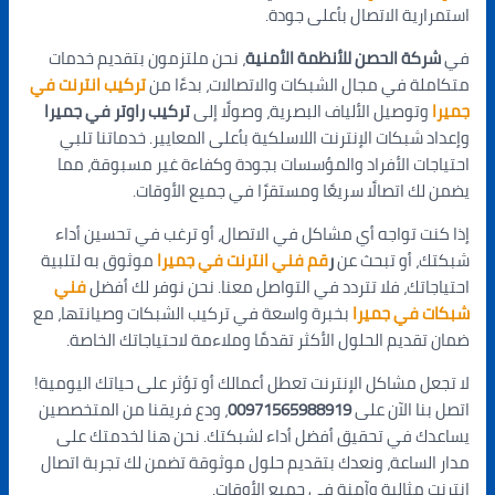
استمرارية الاتصال بأعلى جودة.
في
شركة الحصن للأنظمة الأمنية
، نحن ملتزمون بتقديم خدمات
متكاملة في مجال الشبكات والاتصالات، بدءًا من
تركيب انترنت في
جميرا
وتوصيل الألياف البصرية، وصولًا إلى
تركيب راوتر في جميرا
وإعداد شبكات الإنترنت اللاسلكية بأعلى المعايير. خدماتنا تلبي
احتياجات الأفراد والمؤسسات بجودة وكفاءة غير مسبوقة، مما
يضمن لك اتصالًا سريعًا ومستقرًا في جميع الأوقات.
إذا كنت تواجه أي مشاكل في الاتصال، أو ترغب في تحسين أداء
شبكتك، أو تبحث عن
ر
قم فني انترنت في جميرا
موثوق به لتلبية
احتياجاتك، فلا تتردد في التواصل معنا. نحن نوفر لك أفضل
فني
شبكات في جميرا
بخبرة واسعة في تركيب الشبكات وصيانتها، مع
ضمان تقديم الحلول الأكثر تقدمًا وملاءمة لاحتياجاتك الخاصة.
لا تجعل مشاكل الإنترنت تعطل أعمالك أو تؤثر على حياتك اليومية!
اتصل بنا الآن على
00971565988919
، ودع فريقنا من المتخصصين
يساعدك في تحقيق أفضل أداء لشبكتك. نحن هنا لخدمتك على
مدار الساعة، ونعدك بتقديم حلول موثوقة تضمن لك تجربة اتصال
إنترنت مثالية وآمنة في جميع الأوقات.