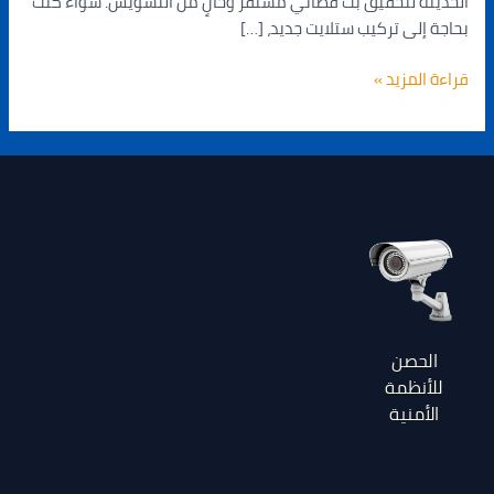
الحديثة لتحقيق بث فضائي مستقر وخالٍ من التشويش. سواء كنت
بحاجة إلى تركيب ستلايت جديد، […]
قراءة المزيد »
الحصن
للأنظمة
الأمنية