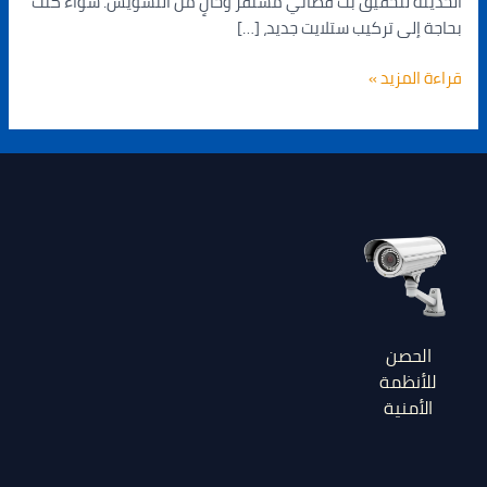
الحديثة لتحقيق بث فضائي مستقر وخالٍ من التشويش. سواء كنت
بحاجة إلى تركيب ستلايت جديد، […]
قراءة المزيد »
الحصن
للأنظمة
الأمنية