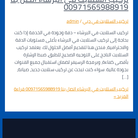
00971565988
الستلايت في دبي
/
admin
لستلايت في البرشاء – دقة وجودة في الخدمة إذا كنت
لى تركيب الستلايت في البرشاء بأعلى مستويات الدقة
افية، فنحن هنا لتقديم أفضل الحلول لك. يعتمد تركيب
ت الناجح على التوجيه الصحيح للطبق، ضبط الإشارة
فاءة، وبرمجة الرسيفر لضمان استقبال جميع القنوات
الية. سواء كنت تبحث عن تركيب ستلايت جديد، صيانة،
لايت في البرشاء اتصل بنا 00971565988919
قراءة
»