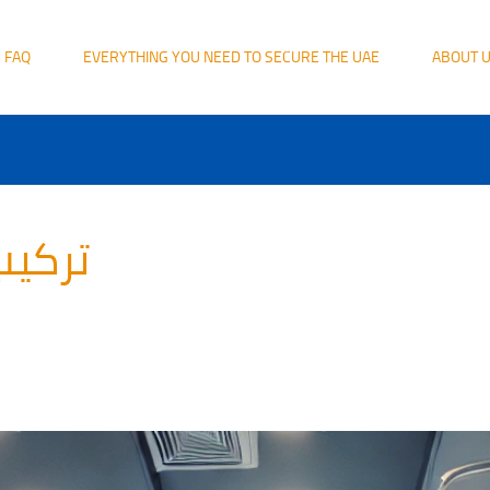
FAQ
EVERYTHING YOU NEED TO SECURE THE UAE
ABOUT 
تركيب