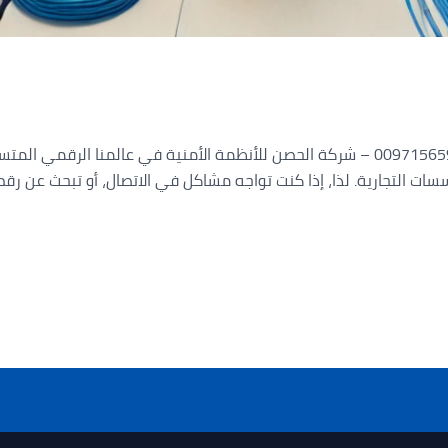
رقم فني انترنت أبو هيل اتصل بنا 00971565988919 – شركة الحصن للأنظمة الأمنية في عالمن
سات التجارية. لذا، إذا كنت تواجه مشاكل في الاتصال، أو تبحث عن ر