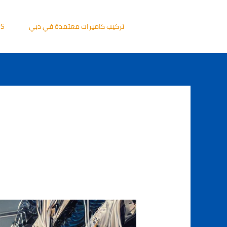
خطي
لى
تركيب كاميرات معتمدة في دبي
US
لمحتوى
رقم
فني