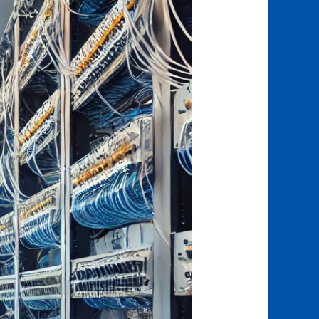
انترنت
أبو
هيل