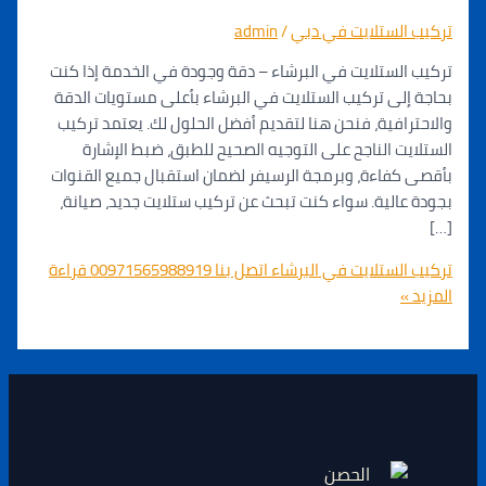
الستلايت في دبي
/
admin
لستلايت في البرشاء – دقة وجودة في الخدمة إذا كنت
لى تركيب الستلايت في البرشاء بأعلى مستويات الدقة
افية، فنحن هنا لتقديم أفضل الحلول لك. يعتمد تركيب
ت الناجح على التوجيه الصحيح للطبق، ضبط الإشارة
فاءة، وبرمجة الرسيفر لضمان استقبال جميع القنوات
الية. سواء كنت تبحث عن تركيب ستلايت جديد، صيانة،
لايت في البرشاء اتصل بنا 00971565988919
قراءة
»