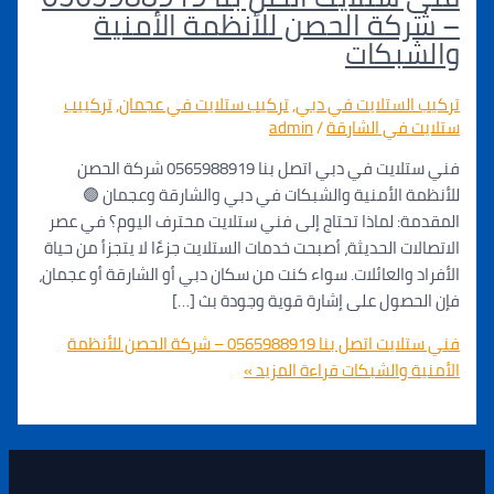
كة الحصن للأنظمة الأمنية
بكات
الستلايت في دبي
,
تركيب ستلايت في عجمان
,
تركييب
 في الشارقة
/
admin
فني ستلايت في دبي اتصل بنا 0565988919 شركة الحصن
 الأمنية والشبكات في دبي والشارقة وعجمان 🟢
: لماذا تحتاج إلى فني ستلايت محترف اليوم؟ في عصر
ات الحديثة، أصبحت خدمات الستلايت جزءًا لا يتجزأ من حياة
 والعائلات. سواء كنت من سكان دبي أو الشارقة أو عجمان،
صول على إشارة قوية وجودة بث […]
فني ستلايت اتصل بنا 0565988919 – شركة الحصن للأنظمة
 والشبكات
قراءة المزيد »