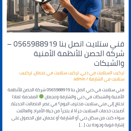
الحصن
للأنظمة
الأمنية
والشبكات
فني ستلايت اتصل بنا 0565988919 –
شركة الحصن للأنظمة الأمنية
والشبكات
تركيب الستلايت في دبي
,
تركيب ستلايت في عجمان
,
تركييب
ستلايت في الشارقة
/
admin
فني ستلايت في دبي اتصل بنا 0565988919 شركة الحصن للأنظمة
الأمنية والشبكات في دبي والشارقة وعجمان
المقدمة: لماذا
تحتاج إلى فني ستلايت محترف اليوم؟ في عصر الاتصالات الحديثة،
أصبحت خدمات الستلايت جزءًا لا يتجزأ من حياة الأفراد والعائلات.
سواء كنت من سكان دبي أو الشارقة أو عجمان، فإن الحصول على
إشارة قوية وجودة بث […]