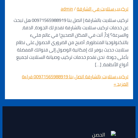
 ستلايت في الشارقة
/
admin
تركيب ستلايت بالشارقة | اتصل بنا 00971565988919 هل تبحث
ت تركيب ستلايت بالشارقة تقدم لك الجودة، الدقة،
؟ إذاً، أنت في المكان الصحيح! في عالم مليء
لوجيا المتطورة، أصبح من الضروري الحصول على نظام
حديث يوفر لك إمكانية الوصول إلى قنواتك المفضلة
ودة. نحن نقدم خدمات تركيب وصيانة الستلايت لجميع
لأنظمة، […]
يت بالشارقة اتصل بنا 00971565988919
قراءة
»