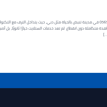
تركيب ستلايت في دبي اتصل بنا 0565988919 في مدينة تنبض بالحياة مثل دبي، حيث يتداخل الت
متكاملة دون انقطاع. لم تعد خدمات الستلايت خيارًا ثانويًا، بل أصبح
…]