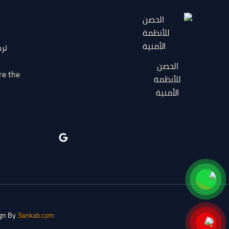
تر
الحصن
re the
للأنظمة
الأمنية
ign By
3ankab.com