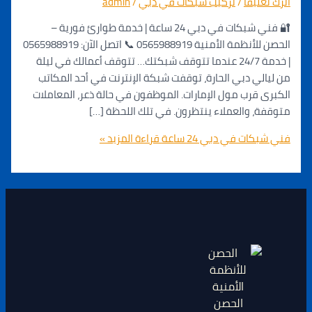
يقاً
/
تركيب شبكات في دبي
/
admin
🔐 فني شبكات في دبي 24 ساعة | خدمة طوارئ فورية –
الحصن للأنظمة الأمنية 0565988919 📞 اتصل الآن: 0565988919
| خدمة 24/7 عندما تتوقف شبكتك… تتوقف أعمالك في ليلة
ي دبي الحارة، توقفت شبكة الإنترنت في أحد المكاتب
قرب مول الإمارات. الموظفون في حالة ذعر، المعاملات
 والعملاء ينتظرون. في تلك اللحظة […]
ت في دبي 24 ساعة
قراءة المزيد »
الحصن