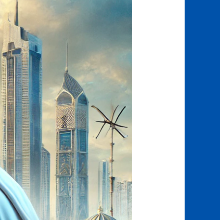
كاميرات
في
دبي