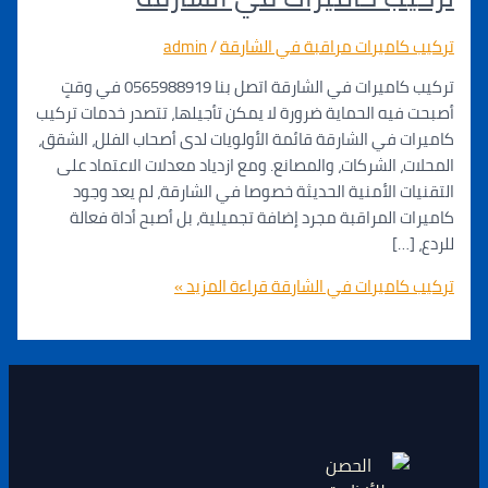
اميرات مراقبة في الشارقة
/
admin
تركيب كاميرات في الشارقة اتصل بنا 0565988919 في وقتٍ
يه الحماية ضرورة لا يمكن تأجيلها، تتصدر خدمات تركيب
 في الشارقة قائمة الأولويات لدى أصحاب الفلل، الشقق،
، الشركات، والمصانع. ومع ازدياد معدلات الاعتماد على
ت الأمنية الحديثة خصوصا في الشارقة، لم يعد وجود
 المراقبة مجرد إضافة تجميلية، بل أصبح أداة فعالة
…]
كاميرات في الشارقة
قراءة المزيد »