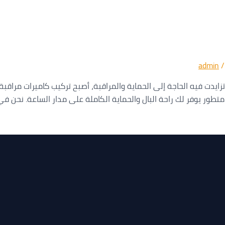
admin
 مراقبة في أبوظبي اتصل بنا 0565988919 في عصر تزايدت فيه الحاجة إلى الحماية والمراقبة، أصبح
تطور يوفر لك راحة البال والحماية الكاملة على مدار الساعة. نحن ف