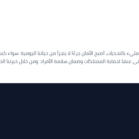
مراقبة في الشارقة اتصل بنا 0565988919 في عالم مليء بالتحديات، أصبح الأمان جزءًا لا يتجزأ من ح
ا غنى عنها لحماية الممتلكات وضمان سلامة الأفراد. ومن خلال خبرتنا ال