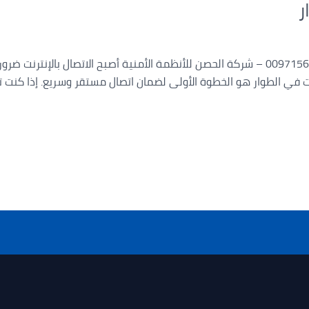
ر
رقم فني انترنت الطوار اتصل بنا 00971565988919 – شركة الحصن للأنظمة الأمنية أصبح الاتص
نت في الطوار هو الخطوة الأولى لضمان اتصال مستقر وسريع. إذا كنت