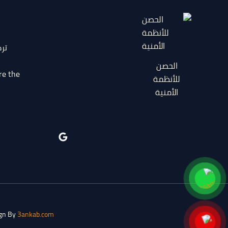
تر
الحصن
re the
للأنظمة
الأمنية
ign By
3ankab.com