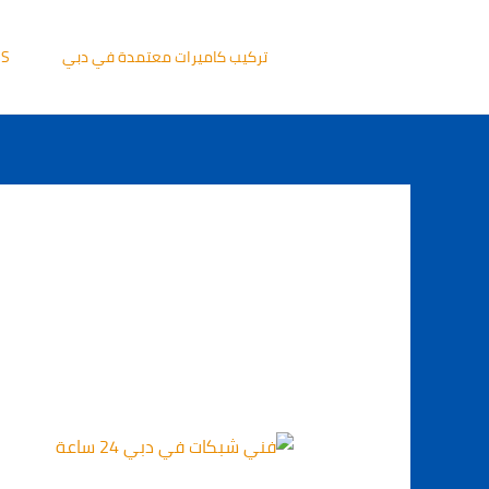
خطي
لى
تركيب كاميرات معتمدة في دبي
US
لمحتوى
رقم
فني