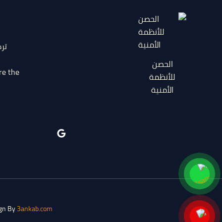
تر
الحصن
re the
للأنظمة
الأمنية
ign By
3ankab.com