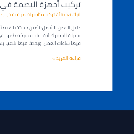
تركيب أجهزة البصمة في دبي | اتصل الآن 988919
البصمة
في
اترك تعليقاً
/
تركيب كاميرات مراقبة في د
دبي
|
دليل الحصن الشامل: تأمين مستقبلك يبدأ ب
اتصل
بحيرات الجميرا”: أنت صاحب شركة طموحة، 
الآن
فيها ساعات العمل، ويحدث فيها تلاعب بس
0565988919
|
قراءة المزيد »
الحصن
للأنظمة
الأمنية