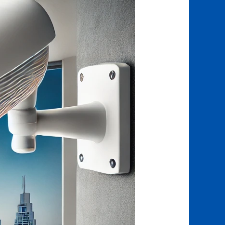
مراقبة
في
دبي