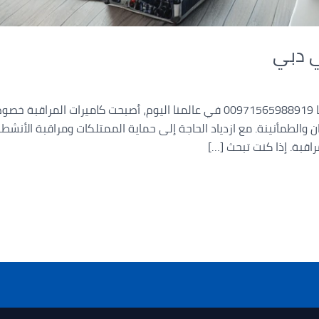
ي دبي
تركيب كاميرات مراقبة في دبي – اتصل بنا 00971565988919 في عالمنا اليوم، أصبحت
 والطمأنينة. مع ازدياد الحاجة إلى حماية الممتلكات ومراقبة الأنشط
اقبة. إذا كنت تبحث […]