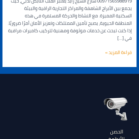
00971565988919 شارع الشيخ زايد يُعتبر القلب النابض لدبي، حيث
يجمع بين الأبراج الشاهقة والمراكز التجارية الراقية والبيئة
السكنية المميزة. مع النشاط والحركة المستمرة في هذه
المنطقة الحيوية، يصبح تأمين الممتلكات وتعزيز الأمان أمرًا ضروريًا.
إذا كنت تبحث عن خدمات موثوقة ومهنية لتركيب كاميرات مراقبة
في […]
قراءة المزيد »
الحصن
للأنظمة