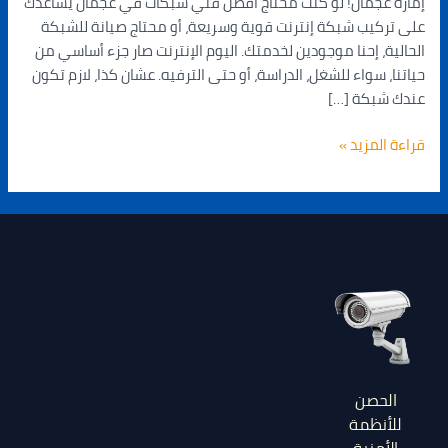
إمارة عجمان! لو كنت محتاج أفضل فني شبكات في عجمان يساعدك
على تركيب شبكة إنترنت قوية وسريعة، أو محتاج صيانة للشبكة
الحالية، إحنا موجودين لخدمتك. اليوم الإنترنت صار جزء أساسي من
حياتنا، سواء للشغل، الدراسة، أو حتى الترفيه. عشان كذا، لازم تكون
عندك شبكة […]
قراءة المزيد »
الحصن
للأنظمة
الأمنية