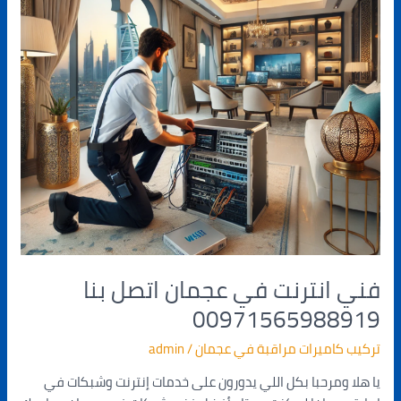
بنا
00971565988919
فني انترنت في عجمان اتصل بنا
00971565988919
تركيب كاميرات مراقبة في عجمان
/
admin
يا هلا ومرحبا بكل اللي يدورون على خدمات إنترنت وشبكات في