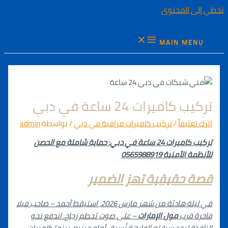
طي إلى المحتوى
MAIN MENU
تركيب كاميرات 24 ساعة في دبي
اترك تعليقاً
/
تركيب كاميرات مراقبة في دبي
/ بواسطة
admin
تركيب كاميرات 24 ساعة في دبي: حماية شاملة مع الحصن
للأنظمة الأمنية 0565988919
قصة حقيقية تهز الضمير
في ليلة هادئة من شهر مارس 2026، استيقظ أحمد – صاحب فيلا
فاخرة قرب
مول الإمارات
– على صوت تحطم زجاج. اندفع نحو
النافذة ليجد سيارته الفارهة تُسرق أمام عينيه، بينما كاميرات