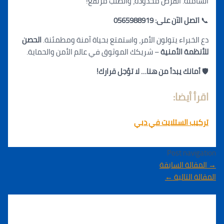
الشاملة. الفرص محدودة، والطلب مرتفع!
📞
ا
تصل الآن على: 0565988919
دع الخبراء يتولون الأمر، واستمتع بحياة آ
منة
ومطمئنة.
الحصن
للأنظمة الأمنية
– شريكك الموثوق في عالم الأمن والحماية.
🛡️
أمانك ي
ب
دأ من هنا… لا تؤجل قرارك!
اقرأ أيضا:
تركيب الستلايت في دبي
Post navigatio
المقالة السابقة
لمقالة التالية
←