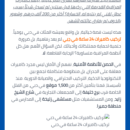
المراقبة الق
دي
مة التي ركبها قبل سنتين لم تسجل شيئاً بسبب
عطل تقني لم ينتبه له. الخسارة؟ أكثر من
200
ألف درهم، وشعور
بالخوف لم يفارق عائلته لأشهر.
هذه ليست قصة خيالية، بل وا
قع يع
يشه المئات في دبي يومياً.
تركيب كاميرات 24 ساعة في
دبي
لم يعد رفاهية، بل ضرورة
حتمية لحماية ممتلكاتك وأحبائك. ل
ك
ن السؤال الأهم: هل كل
أنظمة المراقبة متساوية؟ الإجابة القاطعة:
لا
.
في
الحصن للأنظمة الأمنية
، نفهم أن الأمان ليس مجرد كاميرات
معلقة على الجدران، بل منظومة متكاملة تجمع بين
التكنولوجيا الذكية، التركيب الاحترافي، والصيانة الدورية. منذ
تأسيسنا، قمنا بتأمين أكثر من
1,500
موقع
في دب
ي، من الفلل
الخاصة قرب
برج خليفة
إلى المجمعات التجارية في
شارع الشيخ
زايد
، ومن المستشفيات مثل
مستشفى زليخة
إلى المدارس في
منطقة جميرا
.
تركيب كاميرات 24 ساعة في دبي