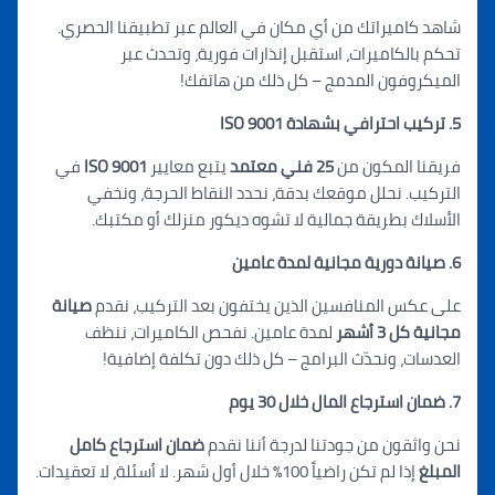
شاهد كاميراتك من أي مكان في العالم عبر تطبيقنا الحصري.
تحكم بالكاميرات، استقبل إنذارات فورية، وتحدث عبر
الميكروفون المدمج – كل ذلك من
ه
اتفك!
5. تركيب احترافي بشهادة ISO 9001
فريقنا المكون من
25 فني معتمد
يتبع معايير
ISO 9001
في
التركيب. نحلل موقعك بدقة، نحدد النقاط الحرجة، ونخفي
الأسلاك بطريقة جمالية لا تشوه ديكور منزلك أو مكتبك.
6. صيانة دورية مج
انية ل
مدة عامين
على عكس المنافسين الذين يختفون بعد التركيب، نقدم
صيانة
مجانية كل 3 أشهر
لمدة عامين. نفحص الكاميرات، ننظف
العدسات، ونحدّث البرامج – كل ذلك دون تكلفة إضافية!
7. ضمان استرجاع المال خلال 30 يوم
نحن واثقون من جودتنا لدرجة أننا نقدم
ضمان استرجاع كامل
المبلغ
إذا لم تكن راضياً 100% خلال أول شهر. لا أسئلة، لا تعقيدات.