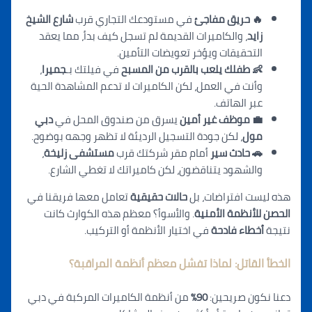
🔥 حريق مفاجئ
في مستودع
ك
التجاري قرب
شارع الشيخ
زايد
، والكاميرات القديمة لم تسجل كيف بدأ، مما يعقد
التحقيقات وي
ؤخ
ر تعويضات التأمين.
👶 طفلك يلعب بالقرب من المسبح
في فيلتك بـ
ج
ميرا
،
وأنت في العمل، لكن الكاميرات لا تدعم المشاهدة الحية
عبر الهاتف.
💼
موظف غير أمين
يسرق من صندوق المحل في
دبي
مول
، لكن جودة الت
س
جيل الرديئة لا تظهر وجهه بوضوح.
🚗 حادث سير
أمام م
ق
ر شركتك قرب
مستشفى زليخة
،
والشهود يتناقضون، لكن كاميراتك لا تغطي الشارع.
هذ
ه
ليست افتراضات، بل
حالات حقيقية
تعامل معها فريقنا في
الحصن للأنظمة الأمنية
. والأسوأ؟ معظم هذه الكوارث كانت
نتيجة
أخطاء فادحة
في اختيار الأنظمة أو التركيب.
الخطأ القاتل: لماذا تفشل معظم أ
نظمة المراقب
ة؟
دعنا نكون صريحين:
90%
من أنظمة الكاميرات المركبة في دبي