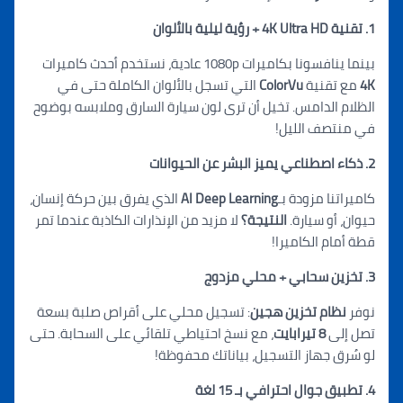
1. تقنية 4K Ultra HD +
ر
ؤية ليلية بالألوان
بينما ينافسونا بكاميرات 1080p عادية، نستخدم أحدث كاميرات
4K
مع تقنية
ColorVu
التي تسجل بالألوان الكاملة حتى في
الظلام الدامس. تخيل أن ترى لون سي
ار
ة السارق وملابسه بوضوح
في منتصف الليل!
2. ذكاء اصطناعي يميز البشر عن الحيوانات
كاميراتنا مزودة بـ
AI Deep Learning
الذي يفرق بين حركة إنسان،
حيوان، أو سيارة.
النتيجة؟
لا مزيد من الإنذارات الكاذبة عندما تمر
قطة أمام الكاميرا!
3. تخزين سحابي + محل
ي
مزدوج
نوفر
نظام تخزين هجين
: تسجيل محلي على أقراص صلبة بسعة
تصل إلى
8 تيرابايت
، مع نسخ احتياطي تلقائي على السحابة. حتى
لو سُرق جهاز التسجيل، بياناتك محفوظة!
4. تطبيق جوال احترافي بـ 15 لغة