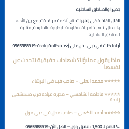
جميرا والمناطق الساحلية
الفلل الفاخرة في
جميرا
تحتاج أنظمة مراقبة تجمع بين الأداء
والجمال. نوفر كاميرات مقاومة للرطوبة والملوحة، مثالية
للمناطق الساحلية.
أينما كنت في دبي، نحن على بُعد مكالمة واحدة: 0565988919
ماذا يقول عملاؤنا؟ شهادات حقيقية تتحدث عن
نفسها
⭐⭐⭐⭐⭐ محمد العلي – صاحب فيلا في البرشاء
⭐⭐⭐⭐⭐ فاطمة الشامسي – مديرة عيادة قرب مستشفى
زليخة
⭐⭐⭐⭐⭐ أحمد الكعبي – صاحب محل في دبي مول
📞
انضم لـ 1,500+ عميل راضٍ – اتصل الآن: 0565988919