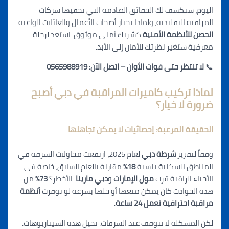
اليوم، سنكشف لك الحقائق الصادمة التي تخفيها شركات
المراقبة التقليدية، ولماذا يختار أصحاب الأعمال والعائلات الواعية
الحصن للأنظمة الأمنية
كشريك أمني موثوق. استعد لرحلة
معرفية ستغير نظرتك للأمان إلى الأبد.
📞
لا تنتظر حتى فوات الأوان – اتصل الآن: 0565988919
لماذا تركيب كاميرات المراقبة في دبي أصبح
ضرورة لا خيار؟
الحقيقة المرعبة: إحصائيات لا يمكن تجاهلها
و
فقاً لتقر
ير
شرطة دبي
لعام 2025، ارتفعت محاولات السرقة في
المناطق السكنية بنسبة
18%
مقارنة بالعام السابق، خاصة في
الأحياء الراقية قرب
مول الإم
ارات
و
دبي مارينا
. الأخطر؟
73%
من
هذه الحوادث كان يمكن منعها أو ح
لها بسر
عة لو توفرت
أنظمة
مراقبة احترافية تعمل 24 ساعة
.
لكن المشكلة لا تتوقف عند السرقات. تخ
يل ه
ذه السيناريوهات: