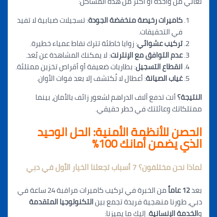
تعاني من واحدة أو أكثر من هذه المشاكل:
كاميرات رخيصة منخفضة الجودة
: تسجيلات ضبابية لا تفيد
في التحقيقات.
تركيب عشوائي
: ز
و
ايا خاطئة تترك نقاط عمياء خطيرة.
عدم التوافق مع الإنترنت
: لا يمكنك المشاهدة عن بُعد.
ان
قطاع التسجيل
: بطاريات ضعيفة أو أقراص تخزين ممتلئة.
غياب الصيانة
: أعطال لا تُك
تشف إلا بع
د فوات الأوان.
النتيجة؟
أنت تدفع آلاف الدراهم لشعور زائف بالأمان، بينما
ممتلكاتك وعائلتك في خطر حقيقي.
الحصن للأنظمة الأمنية: الحل الوحيد
الذي يضمن أ
مان
ك 100%
لماذا نحن مختلفون؟ 7 أسباب تجعلنا الخيار الأول في دبي
بعد
12 عاماً
من الخبرة في تركيب كاميرات مراقبة 24 ساعة في
دبي، طورنا منهجية فريدة تجمع بين
التكنولوج
يا الم
تقدمة
و
الخدمة الإنسانية
. إليك ما يميزنا: