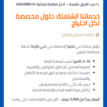
📞
جرب الفرق بنفسك – احجز معاينة مجانية: 0565988919
خدماتنا الشاملة: حلول مخصصة
لكل احتياج
🏠 أنظمة المنازل والفلل
نؤمّن فيلتك في
جميرا
أ
و ش
قتك في
دبي مارينا
بحزمة
متكاملة تشمل:
4-16 كاميرا
حسب مساحة العقار
تغطية المداخل، الحدائق، المواقف، والممرات
كاميرات داخلية بتصميم أنيق لمراقبة الأطفال
والمساعدين
جرس باب ذكي بكاميرا وميكروفون
تكامل مع أنظمة الإنذار والإضاءة الذكية
السعر يبدأ من 3,999 درهم
– أقل من تكلفة هاتف ذكي واحد!