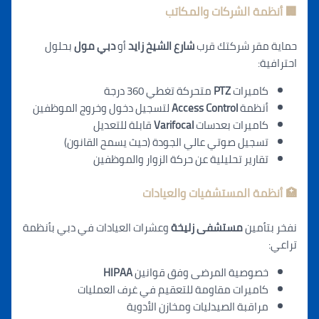
🏢 أنظمة الشركات والمكاتب
حماية مقر شركتك قرب
شارع الشيخ زايد
أو
دبي مول
بحلول
احترافية:
كاميرات
PTZ
متحركة تغطي 360 درجة
أنظمة
Access Control
لتسجيل دخول وخروج الموظفين
كاميرات بعدسات
Varifocal
ق
ابلة للتع
ديل
تسجيل صوتي عالي الجودة (حيث يسمح القانون)
تقارير تحليلية عن حركة الزوار والموظفين
🏥 أنظمة المستشفيات والعيادات
نفخر بتأمين
مستشفى زليخة
وعشرات العيادات في دبي بأنظمة
تراعي:
خصوصية المرضى وفق قوانين
HIPAA
كاميرات مقاومة للتعقيم في غرف العمليات
مراقبة الصيدليات ومخازن الأدوية