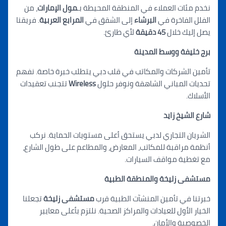
نخدم مئات العملاء في المنطقة المحيطة بـ
مول الإمارات
، من
الفلل الفاخرة في
البرشاء
إلى الشقق في
المرابع العربية
. فريقنا
يصل إليك خلال
45 دقيقة
لأي طارئ.
برج خليفة ووسط المدينة
تأمين الشركات والمكاتب في قلب دبي يتطلب خبرة خاصة. نفهم
تحديات المباني الشاهقة ونوفر حلول
Wireless
تتج
ن
ب تعقيدات
الأسلاك.
شارع الشيخ زايد
الشريان التجاري لدبي يستحق أعلى مستويات الحماية. نركب
أنظمة مراقبة للمكاتب، المعارض، والمطاعم على طول الشارع،
مع تغطية مواقف السيارات.
مستشفى زليخة والمنطقة الطبية
خبرتنا في تأمين المنشآت الطبية قرب
مستشفى زليخة
تجعلنا
الخيار الأول للعيادات والمراكز الصحية. نلتزم بأعلى معايير
الخصوصية والأمان.