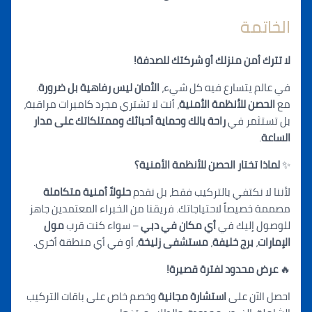
الخاتمة
لا تترك أ
م
ن منزلك أو شركتك للصدفة!
في عالم يتسارع فيه ك
ل شيء،
الأمان ليس رفاهية بل ضرورة
.
مع
الحصن للأنظمة الأمنية
، أنت لا تشت
ري م
جرد كاميرات مراقبة،
بل تستثمر في
راحة بالك وحماية أحبائك ومم
تلكاتك على
مدار
الساعة
.
✨
لماذا تختار الحصن للأنظمة الأمنية؟
لأننا لا نكتف
ي بالت
ركيب فقط، بل نقدم
حلولاً أمنية متكاملة
مصممة خصيصاً لاحتياجاتك. فري
قنا من
الخبراء المعتمدين جاهز
للوصول إليك في
أي مكان في دبي
– س
واء كن
ت قرب
مول
الإمارات
،
برج خليفة
،
مستشفى زليخة
، أو في أي من
طقة أخرى.
🔥
عرض محدود لفترة قصيرة!
احصل الآن على
استشارة مجانية
وخص
م خ
اص على باقات التركيب