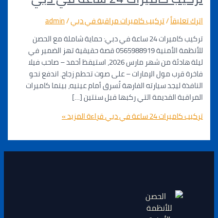
يقاً
/
تركيب كاميرات مراقبة في دبي
/
admin
تركيب كاميرات 24 ساعة في دبي: حماية شاملة مع الحصن
للأنظمة الأمنية 0565988919 قصة حقيقية تهز الضمير في
ليلة هادئة من شهر مارس 2026، استيقظ أحمد – صاحب فيلا
رب مول الإمارات – على صوت تحطم زجاج. اندفع نحو
 ليجد سيارته الفارهة تُسرق أمام عينيه، بينما كاميرات
ة القديمة التي ركبها قبل سنتين […]
 24 ساعة في دبي
قراءة المزيد »